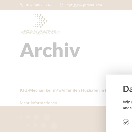
0176 / 48 06 37 47
leipzig@bw-personal.com
Archiv
Da
KFZ-Mechaniker m/w/d für den Flughafen in Berlin gesuch
Wir 
Mehr Informationen
ande
B&W Perso